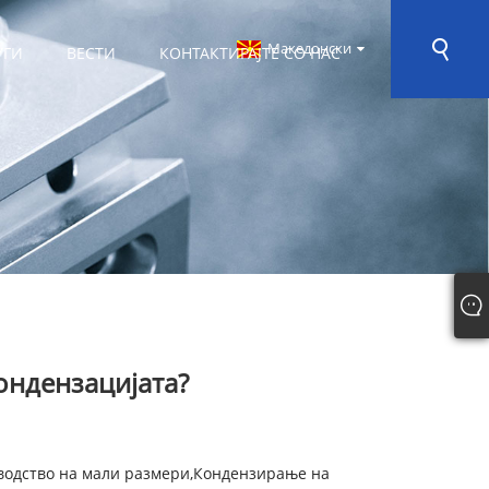
Македонски
УГИ
ВЕСТИ
КОНТАКТИРАЈТЕ СО НАС
ондензацијата?
водство на мали размери,
Кондензирање на