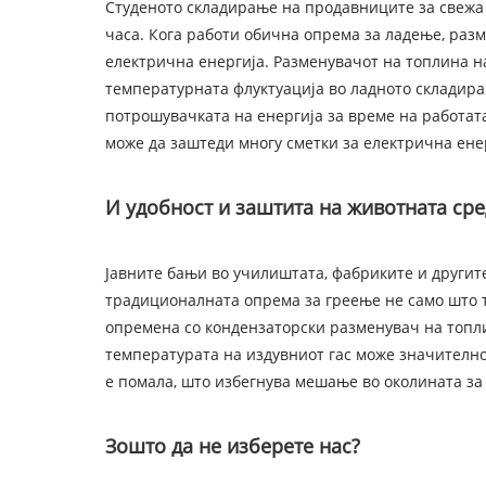
Студеното складирање на продавниците за свежа 
часа. Кога работи обична опрема за ладење, раз
електрична енергија. Разменувачот на топлина на
температурната флуктуација во ладното складирањ
потрошувачката на енергија за време на работат
може да заштеди многу сметки за електрична ене
И удобност и заштита на животната ср
Јавните бањи во училиштата, фабриките и другите
традиционалната опрема за греење не само што т
опремена со кондензаторски разменувач на топлин
температурата на издувниот гас може значително 
е помала, што избегнува мешање во околината за 
Зошто да не изберете нас?