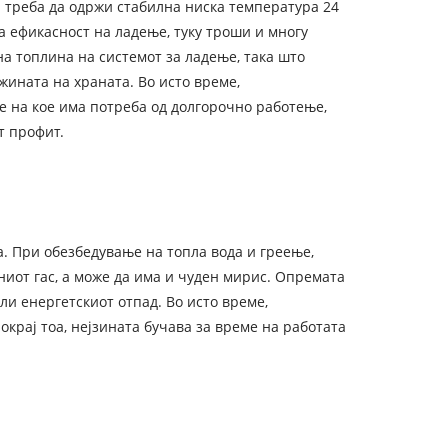
 треба да одржи стабилна ниска температура 24
а ефикасност на ладење, туку троши и многу
а топлина на системот за ладење, така што
жината на храната. Во исто време,
е на кое има потреба од долгорочно работење,
т профит.
а. При обезбедување на топла вода и греење,
ниот гас, а може да има и чуден мирис. Опремата
ли енергетскиот отпад. Во исто време,
крај тоа, нејзината бучава за време на работата