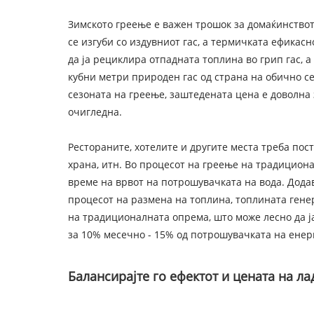
Зимското греење е важен трошок за домаќинствот
се изгуби со издувниот гас, а термичката ефика
да ја рециклира отпадната топлина во грип гас, 
кубни метри природен гас од страна на обично се
сезоната на греење, заштедената цена е доволна 
очигледна.
Рестораните, хотелите и другите места треба пос
храна, итн. Во процесот на греење на традициона
време на врвот на потрошувачката на вода. Дода
процесот на размена на топлина, топлината гене
на традиционалната опрема, што може лесно да ј
за 10% месечно - 15% од потрошувачката на енерг
Балансирајте го ефектот и цената на л