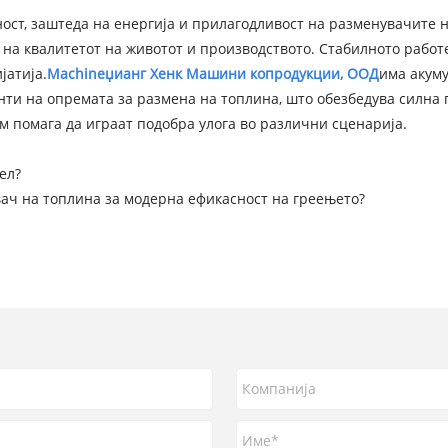
ност, заштеда на енергија и прилагодливост на разменувачите 
 на квалитетот на животот и производството. Стабилното работ
јатија.
Machinеџианг Хенк Машини копродукции, ООД
има акуму
нти на опремата за размена на топлина, што обезбедува силна
м помага да играат подобра улога во различни сценарија.
ел?
ач на топлина за модерна ефикасност на греењето?