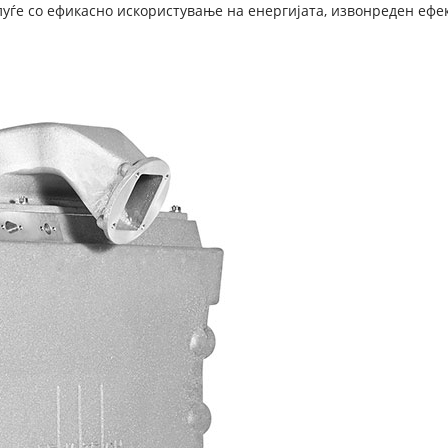
луѓе со ефикасно искористување на енергијата, извонреден ефе