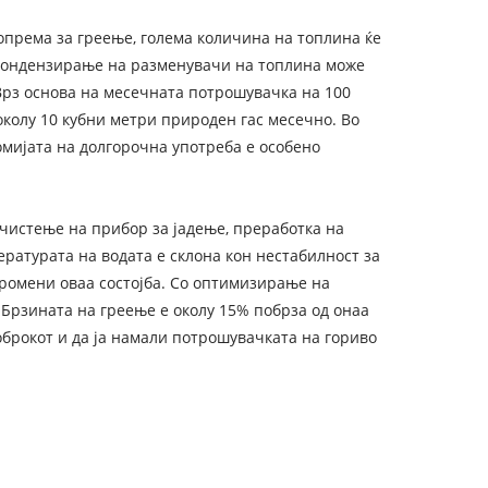
опрема за греење, голема количина на топлина ќе
о кондензирање на разменувачи на топлина може
 Врз основа на месечната потрошувачка на 100
околу 10 кубни метри природен гас месечно. Во
омијата на долгорочна употреба е особено
а чистење на прибор за јадење, преработка на
ературата на водата е склона кон нестабилност за
промени оваа состојба. Со оптимизирање на
 Брзината на греење е околу 15% побрза од онаа
брокот и да ја намали потрошувачката на гориво