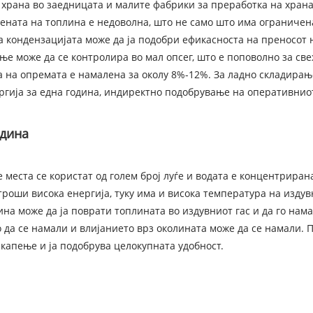
храна во заедницата и малите фабрики за преработка на храна
мената на топлина е недоволна, што не само што има ограничен
 кондензацијата може да ја подобри ефикасноста на преносот н
е може да се контролира во мал опсег, што е поповолно за све
а на опремата е намалена за околу 8%-12%. За ладно складирањ
ргија за една година, индиректно подобрување на оперативнио
едина
 места се користат од голем број луѓе и водата е концентриран
роши висока енергија, туку има и висока температура на издув
а може да ја поврати топлината во издувниот гас и да го нама
да се намали и влијанието врз околината може да се намали. По
капење и ја подобрува целокупната удобност.