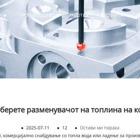
И
ПРОИЗВОДСТВО И ПРЕРАБОТКА
РЕШЕНИЈА И УСЛ
зберете разменувачот на топлина на к
●
2025-07-11
●
12
●
Остави ми порака
т, комерцијално снабдување со топла вода или ладење за произ