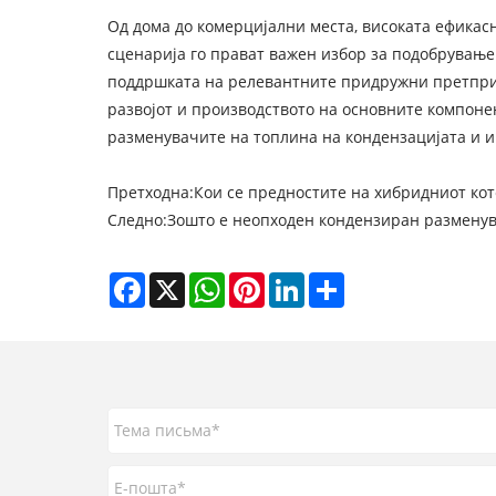
Од дома до комерцијални места, високата ефикас
сценарија го прават важен избор за подобрување
поддршката на релевантните придружни претпри
развојот и производството на основните компоне
разменувачите на топлина на кондензацијата и и
Претходна:
Кои се предностите на хибридниот кот
Следно:
Зошто е неопходен кондензиран разменув
Facebook
X
WhatsApp
Pinterest
LinkedIn
Share