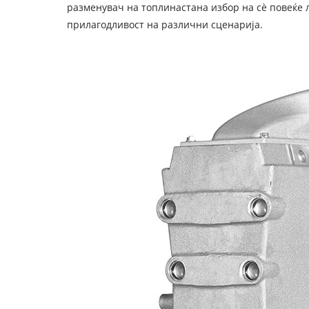
разменувач на топлина
стана избор на сè повеќе 
прилагодливост на различни сценарија.