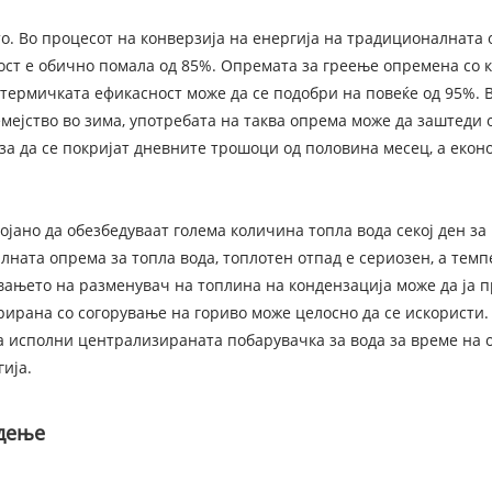
о. Во процесот на конверзија на енергија на традиционалната 
сност е обично помала од 85%. Опремата за греење опремена с
а термичката ефикасност може да се подобри на повеќе од 95%.
мејство во зима, употребата на таква опрема може да заштеди 
за да се покријат дневните трошоци од половина месец, а екон
тојано да обезбедуваат голема количина топла вода секој ден з
лната опрема за топла вода, топлотен отпад е сериозен, а темп
вањето на разменувач на топлина на кондензација може да ја 
рирана со согорување на гориво може целосно да се искористи.
а исполни централизираната побарувачка за вода за време на о
ија.
адење